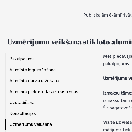
Publiskajām ēkām
Privā
Uzmērījumu veikšana stikloto alumīn
Mēs piedāvājam
Pakalpojumi
pakalpojums no
Alumīnija logu ražošana
Uzmērījumu ve
Alumīnija durvju ražošana
Alumīnija piekārto fasāžu sistēmas
Izmaksu tāmes
izmaksu tāmi u
Uzstādīšana
Šis sagatavoša
Konsultācijas
Vizīte uz viet
Uzmērījumu veikšana
mērījums tiek 