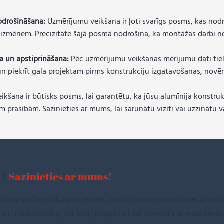
nodrošināšana:
Uzmērījumu veikšana ir ļoti svarīgs posms, kas nodr
 izmēriem. Precizitāte šajā posmā nodrošina, ka montāžas darbi no
 un apstiprināšana:
Pēc uzmērījumu veikšanas mērījumu dati tiek 
un piekrīt gala projektam pirms konstrukciju izgatavošanas, novē
kšana ir būtisks posms, lai garantētu, ka jūsu alumīnija konstruk
ām prasībām.
Sazinieties ar mums
, lai sarunātu vizīti vai uzzināt
i?
Sazinieties ar mums!
jumi par mūsu pakalpojumiem, nevilcinieties sazināties ar 
u un nodrošinātu, ka Jūsu projekts tiek īstenots ar maksimālu