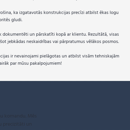
ošina, ka izgatavotās konstrukcijas precīzi atbilst ēkas logu
ritēs gludi.
dokumentēti un pārskatīti kopā ar klientu. Rezultātā, visas
ršot jebkādas neskaidrības vai pārpratumus vēlākos posmos.
cijas ir nevainojami pielāgotas un atbilst visām tehniskajām
u vairāk par mūsu pakalpojumiem!
mūsu komandu. Mēs
 precizitāti un