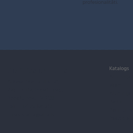
profesionalitāti.
Katalogs
Sazinies ar mums
Alumīnija 
Adrese: “Vecozoli k-12”,
ēkām
Zaķumuiža, Ropažu pag.,
Alumīnija 
Ropažu nov., LV-2133
Padomi un
Tālr.:
+371 29 196 813
Par mums
E-pasts:
alux@alux.lv
Pasūtīt al