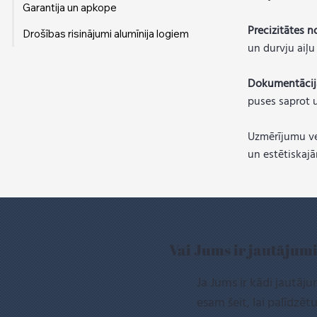
Garantija un apkope
Precizitātes 
Drošības risinājumi alumīnija logiem
un durvju aiļu
Dokumentācija
puses saprot 
Uzmērījumu vei
un estētiskaj
Vai Jums ir jautājum
Ja Jums ir kādi jautā
esam šeit, lai palīdzēt