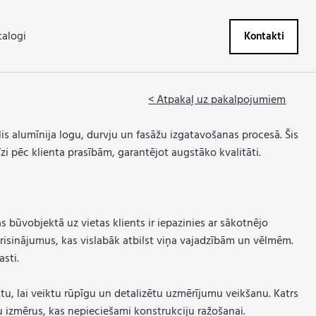
talogi
Kontakti
< Atpakaļ uz pakalpojumiem
is alumīnija logu, durvju un fasāžu izgatavošanas procesā. Šis
zi pēc klienta prasībām, garantējot augstāko kvalitāti.
 būvobjektā uz vietas klients ir iepazinies ar sākotnējo
risinājumus, kas vislabāk atbilst viņa vajadzībām un vēlmēm.
sti.
u, lai veiktu rūpīgu un detalizētu uzmērījumu veikšanu. Katrs
u izmērus, kas nepieciešami konstrukciju ražošanai.