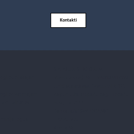
Kontakti
SIA ALUX STIKLOJUMI
logi publiskajām
Vienotais reģ. Nr.: LV40103417189
Juridiskā adrese: “Vecozoli k-12”,
logi privātmājām
Zaķumuiža, Ropažu pag., Ropažu
 aktualitātes
nov., LV-2133
Banka: a/s “SWEDBANK”,
umīnija logus
HABALV22,
Konta Nr.: