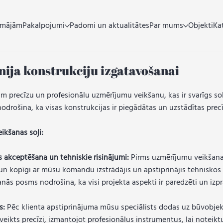
tmājām
Pakalpojumi
Padomi un aktualitātes
Par mums
Objekti
Ka
ija konstrukciju izgatavošanai
 precīzu un profesionālu uzmērījumu veikšanu, kas ir svarīgs sol
drošina, ka visas konstrukcijas ir piegādātas un uzstādītas precī
ikšanas soļi:
 akceptēšana un tehniskie risinājumi:
Pirms uzmērījumu veikšanas
n kopīgi ar mūsu komandu izstrādājis un apstiprinājis tehniskos 
nās posms nodrošina, ka visi projekta aspekti ir paredzēti un izpra
as:
Pēc klienta apstiprinājuma mūsu speciālists dodas uz būvobjekt
veikts precīzi, izmantojot profesionālus instrumentus, lai noteikt