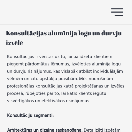
Konsultācijas alumīnija logu un durvju
izvēlē
Konsultācijas ir vērstas uz to, lai palīdzētu klientiem
pieņemt pārdomātus lēmumus, izvēloties alumīnija logu
un durvju risinājumus, kas vislabāk atbilst individuālajām
vēlmēm un citu apstākļu prasībām. Mēs nodrošinām
profesionālas konsultācijas katrā projektēšanas un izvēles
procesā, rūpējoties par to, lai katrs klients iegūtu
visvērtīgākos un efektīvākos risinājumus.
Konsultāciju segmenti:
Arhitektūras un dizaina saskaņošana:
Detalizēti izpētām