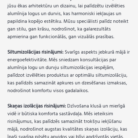
jūsu ēkas arhitektūru un dizainu, lai palīdzētu izvēlēties
alumīnija logus un durvis, kas harmoniski iekļaujas un
papildina kopējo estētiku. Mūsu speciālisti palīdz noteikt
gan stilu, gan krāsu, nodrošinot, ka galarezultāts
apmierina gan funkcionālās, gan vizuālās prasības.
Siltumizolācijas risinājumi:
Svarīgs aspekts jebkurā mājā ir
energoefektivitāte. Mēs sniedzam konsultācijas par
alumīnija logu un durvju siltumizolācijas iespējām,
palīdzot izvēlēties produktus ar optimālu siltumizolāciju,
kas palīdzēs samazināt apkures un dzesēšanas izmaksas,
nodrošinot komfortu visos gadalaikos.
Skaņas izolācijas risinājumi:
Dzīvošana klusā un mierīgā
vidē ir būtiska komforta sastāvdaļa. Mēs ieteiksim
risinājumus, kas palīdzēs samazināt trokšņu iekļūšanu
mājā, nodrošinot augstas kvalitātes skaņas izolāciju, kas
īpaši svarīga pilsētu apvidos vai blīvi apdzīvotās vietās.