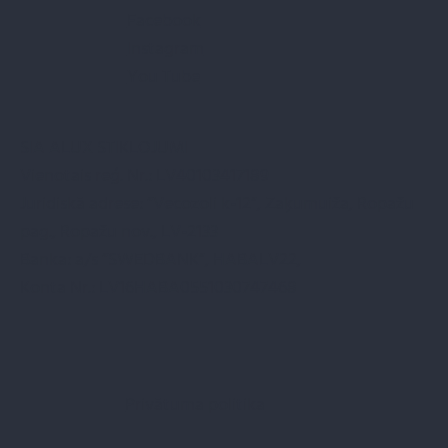
Facebook
Instagram
You Tube
SIA ALUX STIKLOJUMI
Vienotais reģ. Nr.: LV40103417189
Juridiskā adrese: “Vecozoli k-12”, Zaķumuiža, Ropažu
pag., Ropažu nov., LV-2133
Banka: a/s “SWEDBANK”, HABALV22,
Konta Nr.: LV16HABA0551030747468
Privātuma politika