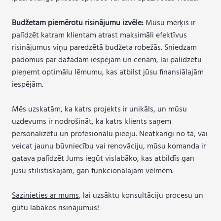
Budžetam piemērotu risinājumu izvēle:
Mūsu mērķis ir
palīdzēt katram klientam atrast maksimāli efektīvus
risinājumus viņu paredzētā budžeta robežās. Sniedzam
padomus par dažādām iespējām un cenām, lai palīdzētu
pieņemt optimālu lēmumu, kas atbilst jūsu finansiālajām
iespējām.
Mēs uzskatām, ka katrs projekts ir unikāls, un mūsu
uzdevums ir nodrošināt, ka katrs klients saņem
personalizētu un profesionālu pieeju. Neatkarīgi no tā, vai
veicat jaunu būvniecību vai renovāciju, mūsu komanda ir
gatava palīdzēt Jums iegūt vislabāko, kas atbildīs gan
jūsu stilistiskajām, gan funkcionālajām vēlmēm.
Sazinieties ar mums
, lai uzsāktu konsultāciju procesu un
gūtu labākos risinājumus!