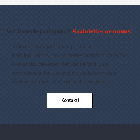
Vai Jums ir jautājumi?
Sazinieties ar mums!
Ja Jums ir kādi jautājumi par mūsu
pakalpojumiem, nevilcinieties sazināties ar mūsu
komandu. Mēs esam šeit, lai palīdzētu un
nodrošinātu, ka Jūsu projekts tiek īstenots ar
maksimālu precizitāti un profesionalitāti.
Kontakti